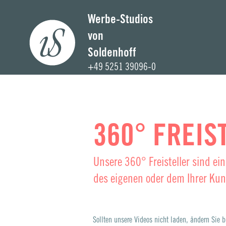
Werbe-Studios
von
Home
Soldenhoff
+49 5251 39096-0
Unternehm
Foto-Stud
360° FREIS
Kommunikations
Unsere 360° Freisteller sind e
3D-Studi
des eigenen oder dem Ihrer Ku
KI-Studi
Sollten unsere Videos nicht laden, ändern Sie b