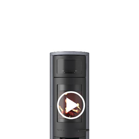
dio
io
m
tz